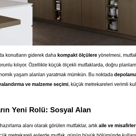
a konutların giderek daha
kompakt ölçülere
yönelmesi, mutfak
runlu kılıyor. Özellikle küçük ölçekli mutfaklarda, doğru planla
onomik yaşam alanları yaratmak mümkün. Bu noktada
depolama
havalandırma ve malzeme seçimi
, küçük metrekareleri verimli k
rın Yeni Rolü: Sosyal Alan
azırlama alanı olarak görülen mutfaklar, artık
aile ve misafirl
küçük metrekareli evlerde mutfak, günün büyük bölümünde kullan