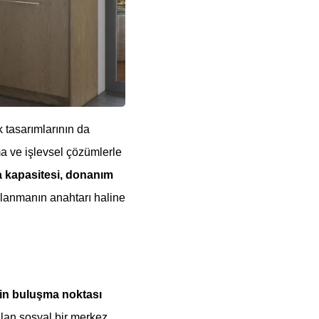
 tasarımlarının da
ma ve işlevsel çözümlerle
 kapasitesi, donanım
ullanmanın anahtarı haline
erin buluşma noktası
ılan sosyal bir merkez