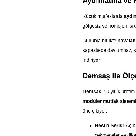
Aydınlatma ve 
Küçük mutfaklarda
aydı
gölgesiz ve homojen ışık
Bununla birlikte
havalan
kapasitede davlumbaz, kı
indiriyor.
Demsaş ile Öl
Demsaş
, 50 yıllık üret
modüler mutfak sisteml
öne çıkıyor.
Hestia Serisi
: Açık
çekmeceler ve dike