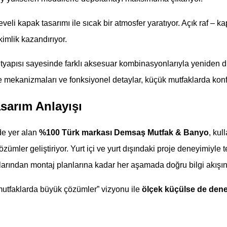
eveli kapak tasarımı ile sıcak bir atmosfer yaratıyor. Açık raf – 
kimlik kazandırıyor.
altyapısı sayesinde farklı aksesuar kombinasyonlarıyla yeniden d
 mekanizmaları ve fonksiyonel detaylar, küçük mutfaklarda konfor
sarım Anlayışı
de yer alan
%100 Türk markası Demsaş Mutfak & Banyo
, kul
özümler geliştiriyor. Yurt içi ve yurt dışındaki proje deneyimiyle t
alarından montaj planlarına kadar her aşamada doğru bilgi akışını
mutfaklarda büyük çözümler” vizyonu ile
ölçek küçülse de den