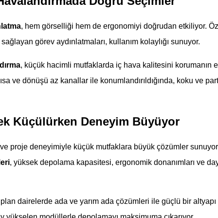
Havalandırmada Doğru Seçimler
nlatma
, hem görselliği hem de ergonomiyi doğrudan etkiliyor. Öz
 sağlayan görev aydınlatmaları, kullanım kolaylığı sunuyor.
dırma
, küçük hacimli mutfaklarda iç hava kalitesini korumanın
sa ve dönüşü az kanallar ile konumlandırıldığında, koku ve par
çek Küçülürken Deneyim Büyüyor
im ve proje deneyimiyle küçük mutfaklara büyük çözümler sunuyor.
eri
, yüksek depolama kapasitesi, ergonomik donanımları ve day
 plan dairelerde ada ve yarım ada çözümleri ile güçlü bir altyapı
y yükselen modüllerle depolamayı maksimuma çıkarıyor.