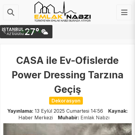
27°
İSTANBUL
STERLIN
64.48 ₺
Az bulutlu
CASA ile Ev-Ofislerde
Power Dressing Tarzına
Geçiş
Dekorasyon
Yayınlama:
13 Eylül 2025 Cumartesi 14:56
Kaynak:
Haber Merkezi
Muhabir:
Emlak Nabzı