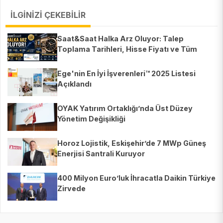
İLGİNİZİ ÇEKEBİLİR
Saat&Saat Halka Arz Oluyor: Talep
Toplama Tarihleri, Hisse Fiyatı ve Tüm
Detaylar
Ege'nin En İyi İşverenleri™ 2025 Listesi
Açıklandı
OYAK Yatırım Ortaklığı’nda Üst Düzey
Yönetim Değişikliği
Horoz Lojistik, Eskişehir’de 7 MWp Güneş
Enerjisi Santrali Kuruyor
400 Milyon Euro’luk İhracatla Daikin Türkiye
Zirvede