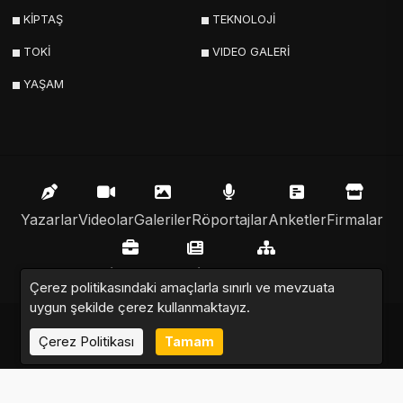
KİPTAŞ
TEKNOLOJİ
TOKİ
VIDEO GALERİ
YAŞAM
Yazarlar
Videolar
Galeriler
Röportajlar
Anketler
Firmalar
İlanlar
Resmi İlanlar
Sitemap
Çerez politikasındaki amaçlarla sınırlı ve mevzuata
uygun şekilde çerez kullanmaktayız.
Emlak Nabzı © 2020 - 2025. Tüm Hakları Saklıdır.
Çerez Politikası
Tamam
Altyapı:
Haber Yazılımı