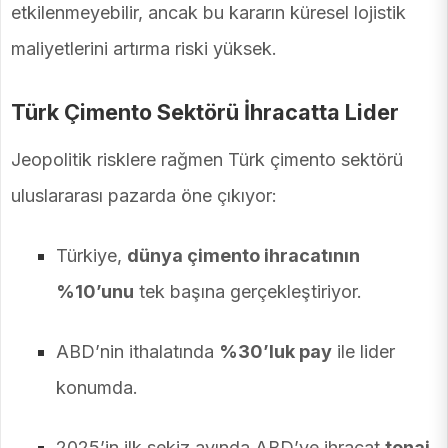
etkilenmeyebilir, ancak bu kararın küresel lojistik
maliyetlerini artırma riski yüksek.
Türk Çimento Sektörü İhracatta Lider
Jeopolitik risklere rağmen Türk çimento sektörü
uluslararası pazarda öne çıkıyor:
Türkiye,
dünya çimento ihracatının
%10’unu
tek başına gerçekleştiriyor.
ABD’nin ithalatında
%30’luk pay
ile lider
konumda.
2025’in ilk sekiz ayında ABD’ye ihracat
tonaj