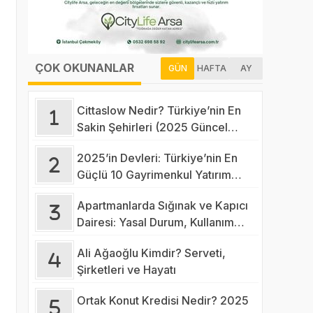
ÇOK OKUNANLAR
GÜN
HAFTA
AY
Cittaslow Nedir? Türkiye’nin En
Sakin Şehirleri (2025 Güncel
Liste)
2025’in Devleri: Türkiye’nin En
Güçlü 10 Gayrimenkul Yatırım
Şirketi Açıklandı
Apartmanlarda Sığınak ve Kapıcı
Dairesi: Yasal Durum, Kullanım
Alanları ve Tapu Hakkı
Ali Ağaoğlu Kimdir? Serveti,
Şirketleri ve Hayatı
Ortak Konut Kredisi Nedir? 2025