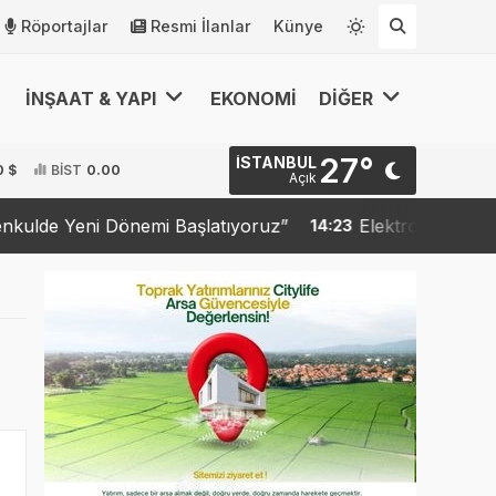
Röportajlar
Resmi İlanlar
Künye
İNŞAAT & YAPI
EKONOMİ
DİĞER
27°
İSTANBUL
0 $
BİST
0.00
Açık
eni Dönemi Başlatıyoruz”
Elektronik İlan Doğrulama
14:23