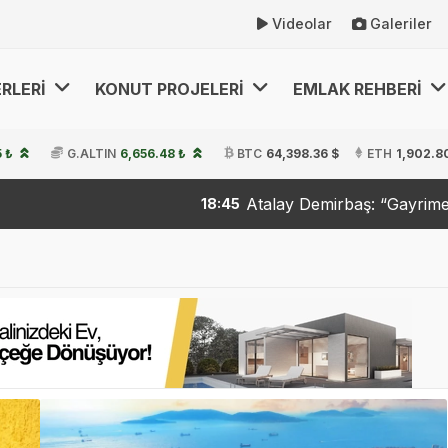
Videolar
Galeriler
RLERİ
KONUT PROJELERİ
EMLAK REHBERİ
 ₺
G.ALTIN
6,656.48 ₺
BTC
64,398.36 $
ETH
1,902.8
Atalay Demirbaş: “Gayrimenkulde Y
18:45