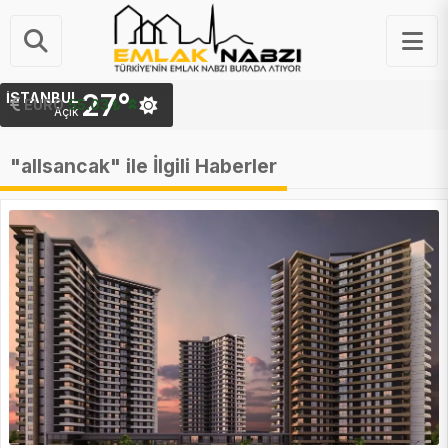
27°
İSTANBUL
EURO
55.03 ₺
Açık
"allsancak" ile İlgili Haberler