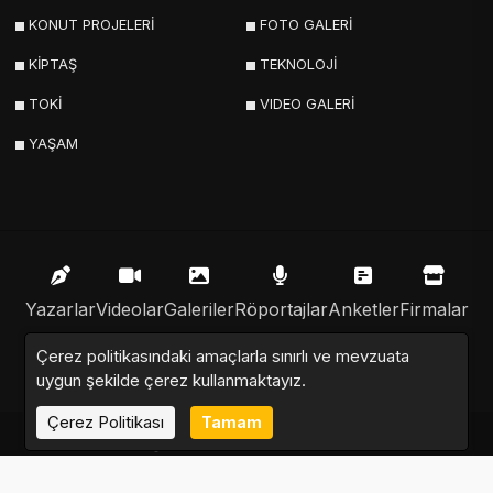
KONUT PROJELERİ
FOTO GALERİ
KİPTAŞ
TEKNOLOJİ
TOKİ
VIDEO GALERİ
YAŞAM
Yazarlar
Videolar
Galeriler
Röportajlar
Anketler
Firmalar
Çerez politikasındaki amaçlarla sınırlı ve mevzuata
İlanlar
Resmi İlanlar
Sitemap
uygun şekilde çerez kullanmaktayız.
Çerez Politikası
Tamam
Emlak Nabzı © 2020 - 2025. Tüm Hakları Saklıdır.