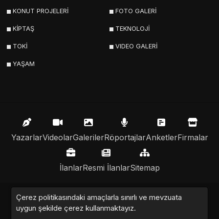
KONUT PROJELERİ
FOTO GALERİ
KİPTAŞ
TEKNOLOJİ
TOKİ
VIDEO GALERİ
YAŞAM
Yazarlar
Videolar
Galeriler
Röportajlar
Anketler
Firmalar
İlanlar
Resmi İlanlar
Sitemap
Çerez politikasındaki amaçlarla sınırlı ve mevzuata
Emlak Nabzı © 2020 - 2025. Tüm Hakları Saklıdır.
uygun şekilde çerez kullanmaktayız.