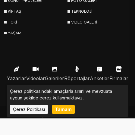
KONUT PROJELERİ
FOTO GALERİ
KİPTAŞ
TEKNOLOJİ
TOKİ
VIDEO GALERİ
YAŞAM
Yazarlar
Videolar
Galeriler
Röportajlar
Anketler
Firmalar
Çerez politikasındaki amaçlarla sınırlı ve mevzuata
İlanlar
Resmi İlanlar
Sitemap
uygun şekilde çerez kullanmaktayız.
Çerez Politikası
Tamam
Emlak Nabzı © 2020 - 2025. Tüm Hakları Saklıdır.
Altyapı:
Haber Yazılımı