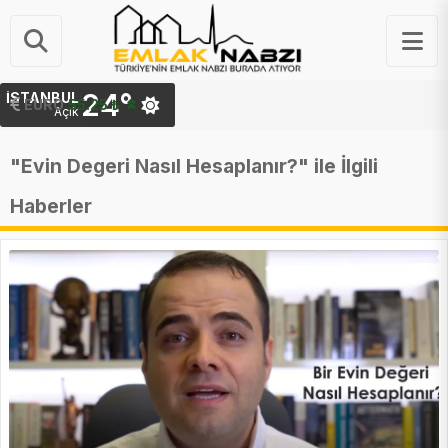
24°
İSTANBUL
EURO
55.25 ₺
Açık
"Evin Degeri Nasıl Hesaplanır?" ile İlgili
Haberler