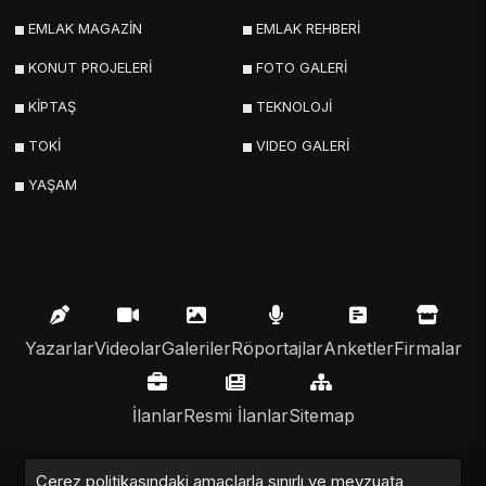
EMLAK MAGAZİN
EMLAK REHBERİ
KONUT PROJELERİ
FOTO GALERİ
KİPTAŞ
TEKNOLOJİ
TOKİ
VIDEO GALERİ
YAŞAM
Yazarlar
Videolar
Galeriler
Röportajlar
Anketler
Firmalar
İlanlar
Resmi İlanlar
Sitemap
Çerez politikasındaki amaçlarla sınırlı ve mevzuata
Emlak Nabzı © 2020 - 2025. Tüm Hakları Saklıdır.