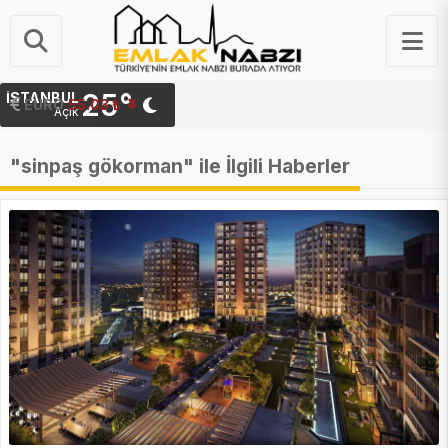
25°
İSTANBUL
EURO
55.03 ₺
Açık
"sinpaş gökorman" ile İlgili Haberler