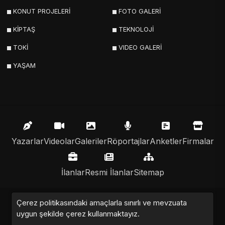
KONUT PROJELERİ
FOTO GALERİ
KİPTAŞ
TEKNOLOJİ
TOKİ
VIDEO GALERİ
YAŞAM
Yazarlar
Videolar
Galeriler
Röportajlar
Anketler
Firmalar
İlanlar
Resmi İlanlar
Sitemap
Çerez politikasındaki amaçlarla sınırlı ve mevzuata
Emlak Nabzı © 2020 - 2025. Tüm Hakları Saklıdır.
uygun şekilde çerez kullanmaktayız.