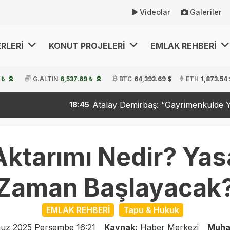
Videolar
Galeriler
RLERİ
KONUT PROJELERİ
EMLAK REHBERİ
 ₺
G.ALTIN
6,537.69 ₺
BTC
64,393.69 $
ETH
1,873.54 
Atalay Demirbaş: “Gayrimenkulde Yeni Dönemi Başla
18:45
Aktarımı Nedir? Yasa
Zaman Başlayacak
EMLAK REHBERİ
Tapu & Hukuk
uz 2025 Perşembe 16:21
Kaynak:
Haber Merkezi
Muha