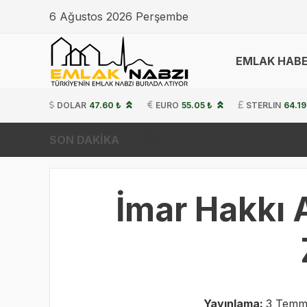
6 Ağustos 2026 Perşembe
EMLAK HABE
DOLAR
47.60 ₺
EURO
55.05 ₺
STERLIN
64.19
SON DAKİKA
İmar Hakkı 
Yayınlama:
3 Temm