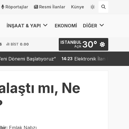
Röportajlar
Resmi İlanlar
Künye
İNŞAAT & YAPI
EKONOMİ
DİĞER
30°
İSTANBUL
$
BİST
0.00
Açık
tıyoruz”
Elektronik İlan Doğrulama Sistemi (EİDS) K
14:23
laştı mı, Ne
?
bir:
Emlak Nabzı