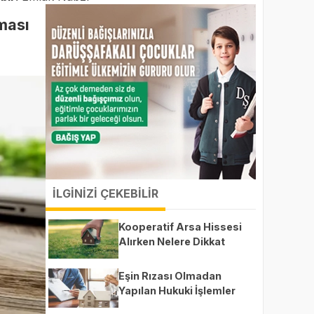
ması
İLGİNİZİ ÇEKEBİLİR
Kooperatif Arsa Hissesi
Alırken Nelere Dikkat
Etmeli?
Eşin Rızası Olmadan
Yapılan Hukuki İşlemler
Geçerli midir?