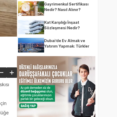
Gayrimenkul Sertifikası
Nedir? Nasıl Alınır?
Borsada İşlem Gören
Sertifikalara Dair Tüm
Kat Karşılığı İnşaat
Detaylar
Sözleşmesi Nedir?
Şartları, Noter Masrafı ve
Tüm Detaylar
Dubai’de Ev Almak ve
Yatırım Yapmak: Türkler
İçin Kapsamlı Rehber
skısı
için
rlüğe