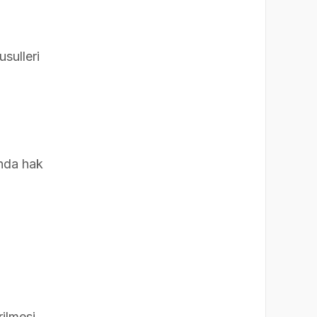
sulleri
ında hak
rilmesi