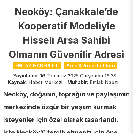
Neoköy: Çanakkale’de
Kooperatif Modeliyle
Hisseli Arsa Sahibi
Olmanın Güvenilir Adresi
EMLAK HABERLERİ
Arsa & Arazi Rehberi
Yayınlama:
16 Temmuz 2025 Çarşamba 16:38
Kaynak:
Haber Merkezi
Muhabir:
Emlak Nabzı
Neoköy, doğanın, toprağın ve paylaşımın
merkezinde özgür bir yaşam kurmak
isteyenler için özel olarak tasarlandı.
İşte Neoköy’ü tercih etmeniz için öne