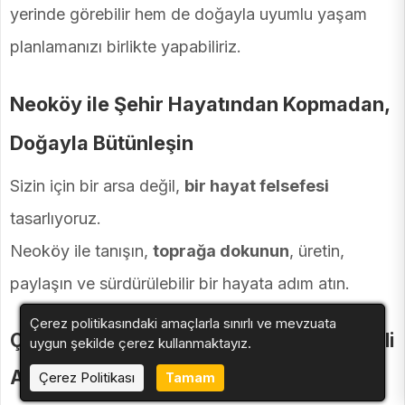
yerinde görebilir hem de doğayla uyumlu yaşam
planlamanızı birlikte yapabiliriz.
Neoköy ile Şehir Hayatından Kopmadan,
Doğayla Bütünleşin
Sizin için bir arsa değil,
bir hayat felsefesi
tasarlıyoruz.
Neoköy ile tanışın,
toprağa dokunun
, üretin,
paylaşın ve sürdürülebilir bir hayata adım atın.
Çerez politikasındaki amaçlarla sınırlı ve mevzuata
Çanakkale’de Kooperatif Modeliyle Hisseli
uygun şekilde çerez kullanmaktayız.
Arsa Sahibi Olmanın Güvenilir Adresi
Çerez Politikası
Tamam