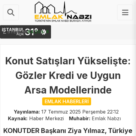
31°
İSTANBUL
STERLIN
64.20 ₺
Açık
Konut Satışları Yükselişte:
Gözler Kredi ve Uygun
Arsa Modellerinde
EMLAK HABERLERİ
Yayınlama:
17 Temmuz 2025 Perşembe 22:12
Kaynak:
Haber Merkezi
Muhabir:
Emlak Nabzı
KONUTDER Başkanı Ziya Yılmaz, Türkiye