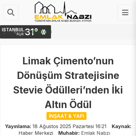
31°
İSTANBUL
STERLIN
64.48 ₺
Açık
Limak Çimento’nun
Dönüşüm Stratejisine
Stevie Ödülleri’nden İki
Altın Ödül
İNŞAAT & YAPI
Yayınlama:
18 Ağustos 2025 Pazartesi 16:21
Kaynak:
Haber Merkezi
Muhabir:
Emlak Nabzı