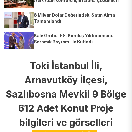
Açık Alan Konforu İçin Isıtma Çözümleri
8 Milyar Dolar Değerindeki Satın Alma
Tamamlandı
Kale Grubu, 68. Kuruluş Yıldönümünü
Seramik Bayramı ile Kutladı
Toki İstanbul İli,
Arnavutköy İlçesi,
Sazlıbosna Mevkii 9 Bölge
612 Adet Konut Proje
bilgileri ve görselleri