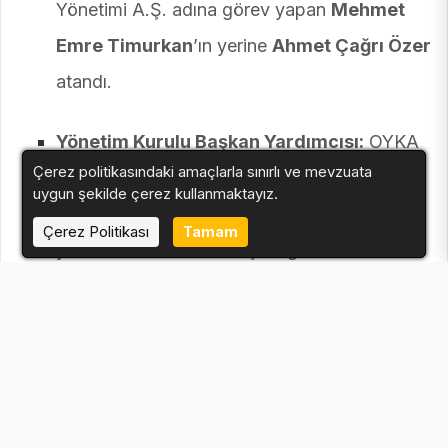
Yönetimi A.Ş. adına görev yapan
Mehmet
Emre Timurkan
’ın yerine
Ahmet Çağrı Özer
atandı.
Yönetim Kurulu Başkan Yardımcısı:
OYKA
Çerez politikasındaki amaçlarla sınırlı ve mevzuata
Kağıt Ambalaj Sanayii ve Ticaret A.Ş. adına
uygun şekilde çerez kullanmaktayız.
görev yapan
Mustafa Serdar Başoğlu
’nun
Çerez Politikası
Tamam
yerine
Salim Can Karaşıklı
getirildi.
Yönetim Kurulu Üyesi:
OYAK Denizcilik ve
Liman İşletmeleri A.Ş. adına görev yapan
Gökhan Eroğlu
’nun yerine
Mehmet Sertaç
Çankaya
atandı.