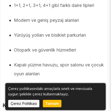
1+1, 2+1, 3+1, 4+1 gibi farklı daire tipleri
Modern ve geniş peyzaj alanları
Yürüyüş yolları ve bisiklet parkurları
Otopark ve güvenlik hizmetleri
Kapalı yüzme havuzu, spor salonu ve çocuk
oyun alanları
Alışveriş alanları ve sosyal tesisler
Çerez politikasındaki amaçlarla sınırlı ve mevzuata
uygun şekilde çerez kullanmaktayız.
Çerez Politikası
Tamam
Kimler İçin Uygun?