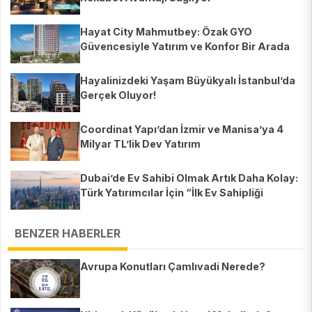
Hayat City Mahmutbey: Özak GYO
Güvencesiyle Yatırım ve Konfor Bir Arada
Hayalinizdeki Yaşam Büyükyalı İstanbul’da
Gerçek Oluyor!
Coordinat Yapı’dan İzmir ve Manisa’ya 4
Milyar TL’lik Dev Yatırım
Dubai’de Ev Sahibi Olmak Artık Daha Kolay:
Türk Yatırımcılar İçin “İlk Ev Sahipliği
Programı” Başladı
BENZER HABERLER
Avrupa Konutları Çamlıvadi Nerede?