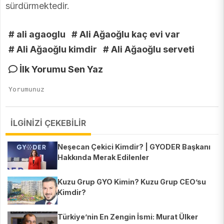
sürdürmektedir.
# ali agaoglu
# Ali Ağaoğlu kaç evi var
# Ali Ağaoğlu kimdir
# Ali Ağaoğlu serveti
İlk Yorumu Sen Yaz
İLGİNİZİ ÇEKEBİLİR
Neşecan Çekici Kimdir? | GYODER Başkanı
Hakkında Merak Edilenler
Kuzu Grup GYO Kimin? Kuzu Grup CEO’su
Kimdir?
Türkiye’nin En Zengin İsmi: Murat Ülker