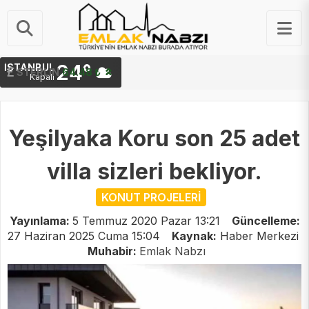
24°
İSTANBUL
G.ALTIN
6,660.55 ₺
Kapalı
Yeşilyaka Koru son 25 adet
villa sizleri bekliyor.
KONUT PROJELERİ
Yayınlama:
5 Temmuz 2020 Pazar 13:21
Güncelleme:
27 Haziran 2025 Cuma 15:04
Kaynak:
Haber Merkezi
Muhabir:
Emlak Nabzı