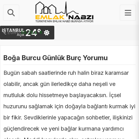
24°
İSTANBUL
STERLIN
64.48 ₺
EURO
55.25 ₺
Açık
Boğa Burcu Günlük Burç Yorumu
Bugün sabah saatlerinde ruh halin biraz karamsar
olabilir, ancak gün ilerledikçe daha neşeli ve
mutluluk dolu hissetmeye başlayacaksın. İçsel
huzurunu sağlamak için doğayla bağlantı kurmak iyi
bir fikir. Sevdiklerinle yapacağın sohbetler, ilişkinizi
güçlendirecek ve yeni bağlar kurmana yardımcı