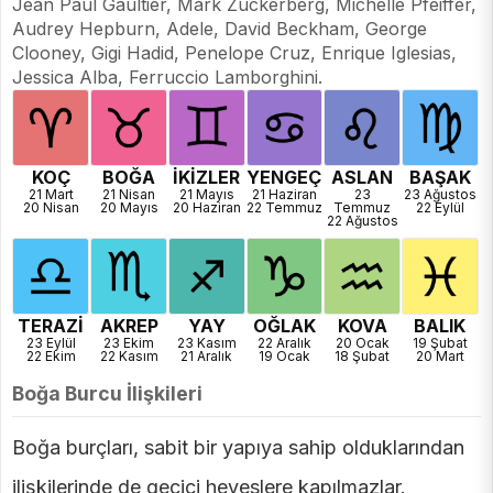
Jean Paul Gaultier, Mark Zuckerberg, Michelle Pfeiffer,
Audrey Hepburn, Adele, David Beckham, George
Clooney, Gigi Hadid, Penelope Cruz, Enrique Iglesias,
Jessica Alba, Ferruccio Lamborghini.
KOÇ
BOĞA
İKİZLER
YENGEÇ
ASLAN
BAŞAK
21 Mart
21 Nisan
21 Mayıs
21 Haziran
23
23 Ağustos
20 Nisan
20 Mayıs
20 Haziran
22 Temmuz
Temmuz
22 Eylül
22 Ağustos
TERAZİ
AKREP
YAY
OĞLAK
KOVA
BALIK
23 Eylül
23 Ekim
23 Kasım
22 Aralık
20 Ocak
19 Şubat
22 Ekim
22 Kasım
21 Aralık
19 Ocak
18 Şubat
20 Mart
Boğa Burcu İlişkileri
Boğa burçları, sabit bir yapıya sahip olduklarından
ilişkilerinde de geçici heveslere kapılmazlar.