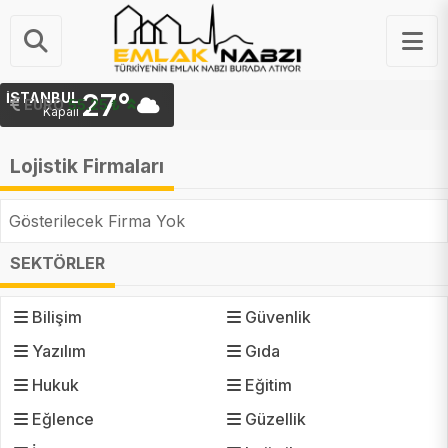
27°
İSTANBUL
EURO
55.25 ₺
Kapalı
Lojistik Firmaları
Gösterilecek Firma Yok
SEKTÖRLER
Bilişim
Güvenlik
Yazılım
Gıda
Hukuk
Eğitim
Eğlence
Güzellik