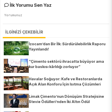
İlk Yorumu Sen Yaz
İLGİNİZİ ÇEKEBİLİR
İzocam’dan Bir İlk: Sürdürülebilirlik Raporu
Yayınlandı!
“Çimento sektörü ihracatta büyüyor ama
kur baskısı kârlılığı zorluyor”
Havalar Soğuyor: Kafe ve Restoranlarda
Açık Alan Konforu İçin Isıtma Çözümleri
Limak Çimento’nun Dönüşüm Stratejisine
Stevie Ödülleri’nden İki Altın Ödül