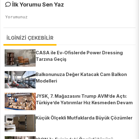
İlk Yorumu Sen Yaz
İLGİNİZİ ÇEKEBİLİR
CASA ile Ev-Ofislerde Power Dressing
Tarzına Geçiş
Balkonunuza Değer Katacak Cam Balkon
Modelleri
JYSK, 7. Mağazasını Trump AVM’de Açtı:
Türkiye’de Yatırımlar Hız Kesmeden Devam
Ediyor
Küçük Ölçekli Mutfaklarda Büyük Çözümler