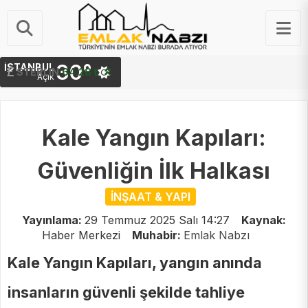
30°
İSTANBUL
STERLIN
64.28 ₺
Açık
Kale Yangın Kapıları:
Güvenliğin İlk Halkası
İNŞAAT & YAPI
Yayınlama:
29 Temmuz 2025 Salı 14:27
Kaynak:
Haber Merkezi
Muhabir:
Emlak Nabzı
Kale Yangın Kapıları, yangın anında
insanların güvenli şekilde tahliye