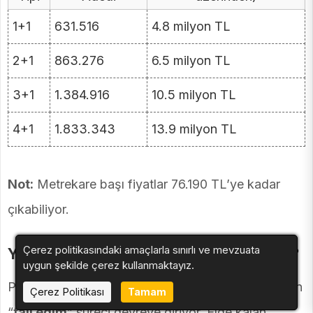
1+1
631.516
4.8 milyon TL
2+1
863.276
6.5 milyon TL
3+1
1.384.916
10.5 milyon TL
4+1
1.833.343
13.9 milyon TL
Not:
Metrekare başı fiyatlar 76.190 TL’ye kadar
çıkabiliyor.
Çerez politikasındaki amaçlarla sınırlı ve mevzuata
Yeterli Sertifika Toplanamazsa Ne Olur?
uygun şekilde çerez kullanmaktayız.
Proje sonunda yeterli sertifikaya ulaşamayanlar için
Çerez Politikası
Tamam
“
tali edim
” süreci devreye giriyor. Elde kalan