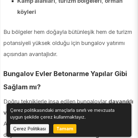
Kamp alanları
,
turizm bölgeleri
,
orman
köyleri
Bu bölgeler hem doğayla bütünleşik hem de turizm
potansiyeli yüksek olduğu için bungalov yatırımı
açısından avantajlıdır.
Bungalov Evler Betonarme Yapılar Gibi
Sağlam mı?
Doğru tekniklerle inşa edilen bungalovlar
dayanıklı
Çerez politikasındaki amaçlarla sınırlı ve mevzuata
ve uzun ömürlü yapılardır.
uygun şekilde çerez kullanmaktayız.
Ancak doğal afetlere karşı (deprem, sel, yangın)
Çerez Politikası
Tamam
dayanıklılıkları
betonarme binalara göre daha