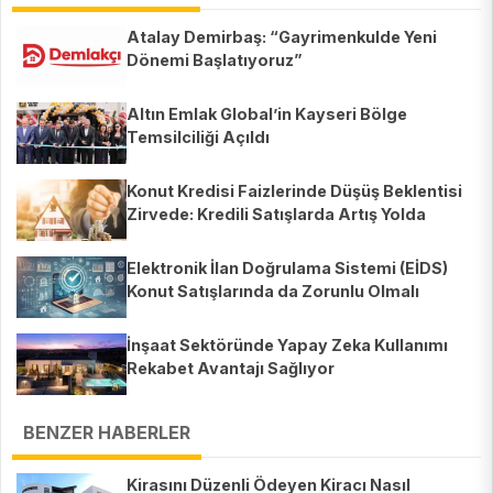
Atalay Demirbaş: “Gayrimenkulde Yeni
Dönemi Başlatıyoruz”
Altın Emlak Global’in Kayseri Bölge
Temsilciliği Açıldı
Konut Kredisi Faizlerinde Düşüş Beklentisi
Zirvede: Kredili Satışlarda Artış Yolda
Elektronik İlan Doğrulama Sistemi (EİDS)
Konut Satışlarında da Zorunlu Olmalı
İnşaat Sektöründe Yapay Zeka Kullanımı
Rekabet Avantajı Sağlıyor
BENZER HABERLER
Kirasını Düzenli Ödeyen Kiracı Nasıl