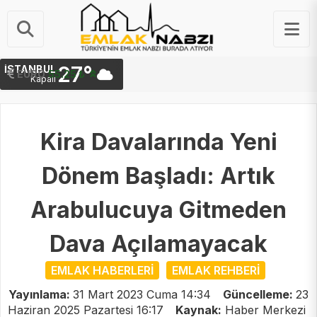
27°
İSTANBUL
STERLIN
64.48 ₺
Kapalı
Kira Davalarında Yeni
Dönem Başladı: Artık
Arabulucuya Gitmeden
Dava Açılamayacak
EMLAK HABERLERİ
EMLAK REHBERİ
Yayınlama:
31 Mart 2023 Cuma 14:34
Güncelleme:
23
Haziran 2025 Pazartesi 16:17
Kaynak:
Haber Merkezi