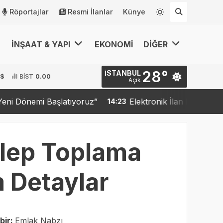
Röportajlar
Resmi İlanlar
Künye
İNŞAAT & YAPI
EKONOMİ
DİĞER
28°
İSTANBUL
 $
BİST
0.00
Açık
şlatıyoruz”
Elektronik İlan Doğrulama Sistemi (EİD
14:23
alep Toplama
m Detaylar
bir:
Emlak Nabzı