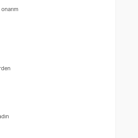
, onarım
rden
adın