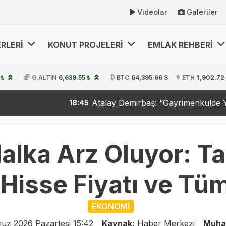
Videolar
Galeriler
RLERİ
KONUT PROJELERİ
EMLAK REHBERİ
 ₺
G.ALTIN
6,639.55 ₺
BTC
64,395.66 $
ETH
1,902.72
Atalay Demirbaş: “Gayrimenkulde Yeni Dönemi Ba
18:45
alka Arz Oluyor: T
, Hisse Fiyatı ve Tü
EKONOMİ
z 2026 Pazartesi 15:42
Kaynak:
Haber Merkezi
Muha