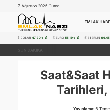
7 Ağustos 2026 Cuma
EMLAK HABE
DOLAR
47.70 ₺
EURO
55.19 ₺
STERLIN
64.45
SON DAKİKA
Saat&Saat H
Tarihleri
Yayınlama:
6 Temmu