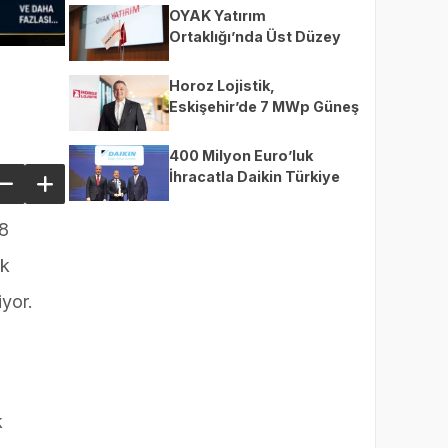
OYAK Yatırım
Ortaklığı’nda Üst Düzey
Yönetim Değişikliği
Horoz Lojistik,
Eskişehir’de 7 MWp Güneş
Enerjisi Santrali Kuruyor
400 Milyon Euro’luk
İhracatla Daikin Türkiye
Zirvede
-8
ak
iyor.
k