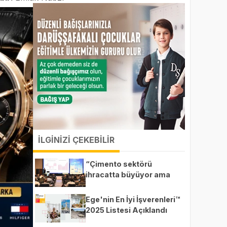
İLGİNİZİ ÇEKEBİLİR
“Çimento sektörü
ihracatta büyüyor ama
kur baskısı kârlılığı
zorluyor”
Ege'nin En İyi İşverenleri™
2025 Listesi Açıklandı