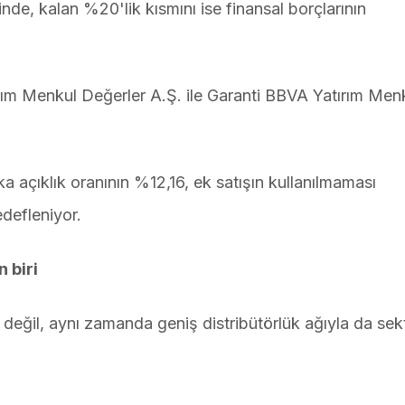
de, kalan %20'lik kısmını ise finansal borçlarının
ırım Menkul Değerler A.Ş. ile Garanti BBVA Yatırım Men
ka açıklık oranının %12,16, ek satışın kullanılmaması
defleniyor.
 biri
değil, aynı zamanda geniş distribütörlük ağıyla da sek