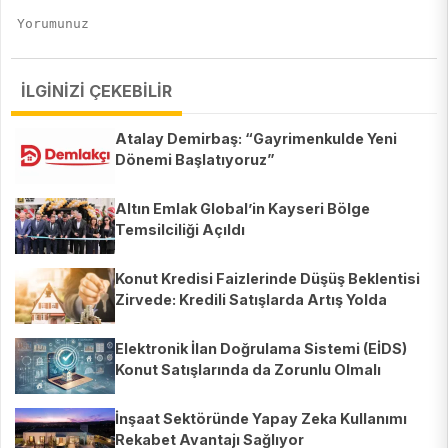
İLGİNİZİ ÇEKEBİLİR
Atalay Demirbaş: “Gayrimenkulde Yeni
Dönemi Başlatıyoruz”
Altın Emlak Global’in Kayseri Bölge
Temsilciliği Açıldı
Konut Kredisi Faizlerinde Düşüş Beklentisi
Zirvede: Kredili Satışlarda Artış Yolda
Elektronik İlan Doğrulama Sistemi (EİDS)
Konut Satışlarında da Zorunlu Olmalı
İnşaat Sektöründe Yapay Zeka Kullanımı
Rekabet Avantajı Sağlıyor