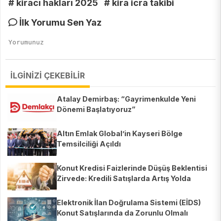
# kiracı hakları 2025
# kira icra takibi
İlk Yorumu Sen Yaz
İLGİNİZİ ÇEKEBİLİR
Atalay Demirbaş: “Gayrimenkulde Yeni
Dönemi Başlatıyoruz”
Altın Emlak Global’in Kayseri Bölge
Temsilciliği Açıldı
Konut Kredisi Faizlerinde Düşüş Beklentisi
Zirvede: Kredili Satışlarda Artış Yolda
Elektronik İlan Doğrulama Sistemi (EİDS)
Konut Satışlarında da Zorunlu Olmalı