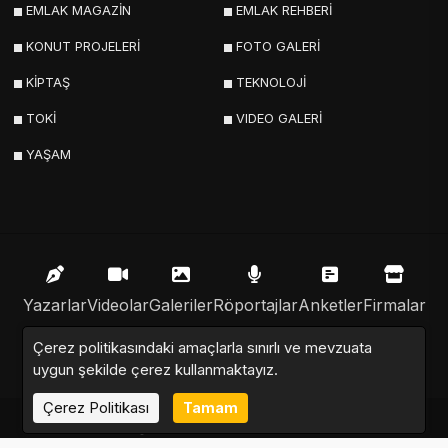
EMLAK MAGAZİN
EMLAK REHBERİ
KONUT PROJELERİ
FOTO GALERİ
KİPTAŞ
TEKNOLOJİ
TOKİ
VIDEO GALERİ
YAŞAM
Yazarlar
Videolar
Galeriler
Röportajlar
Anketler
Firmalar
Çerez politikasındaki amaçlarla sınırlı ve mevzuata
İlanlar
Resmi İlanlar
Sitemap
uygun şekilde çerez kullanmaktayız.
Çerez Politikası
Tamam
Emlak Nabzı © 2020 - 2025. Tüm Hakları Saklıdır.