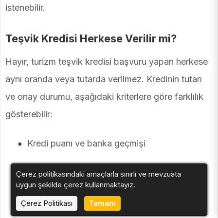
istenebilir.
Teşvik Kredisi Herkese Verilir mi?
Hayır, turizm teşvik kredisi başvuru yapan herkese
aynı oranda veya tutarda verilmez. Kredinin tutarı
ve onay durumu, aşağıdaki kriterlere göre farklılık
gösterebilir:
Kredi puanı ve banka geçmişi
İşletmenin gelir düzeyi
Çerez politikasındaki amaçlarla sınırlı ve mevzuata
uygun şekilde çerez kullanmaktayız.
İşletmenin istihdam sağladığı personel sayısı
Çerez Politikası
Tamam