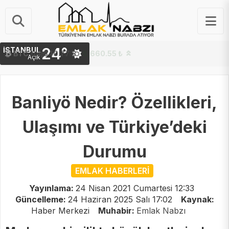
24°
İSTANBUL
BTC
64,340.77 $
Açık
Banliyö Nedir? Özellikleri,
Ulaşımı ve Türkiye’deki
Durumu
EMLAK HABERLERİ
Yayınlama:
24 Nisan 2021 Cumartesi 12:33
Güncelleme:
24 Haziran 2025 Salı 17:02
Kaynak:
Haber Merkezi
Muhabir:
Emlak Nabzı