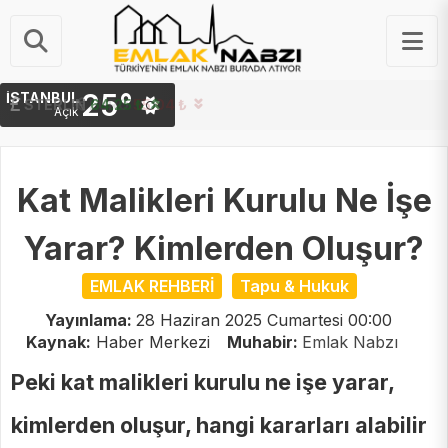
25°
İSTANBUL
STERLIN
64.25 ₺
Açık
Kat Malikleri Kurulu Ne İşe
Yarar? Kimlerden Oluşur?
EMLAK REHBERİ
Tapu & Hukuk
Yayınlama:
28 Haziran 2025 Cumartesi 00:00
Kaynak:
Haber Merkezi
Muhabir:
Emlak Nabzı
Peki kat malikleri kurulu ne işe yarar,
kimlerden oluşur, hangi kararları alabilir