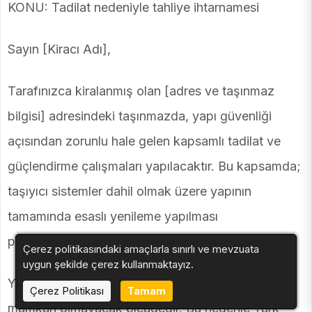
KONU: Tadilat nedeniyle tahliye ihtarnamesi
Sayın [Kiracı Adı],
Tarafınızca kiralanmış olan [adres ve taşınmaz
bilgisi] adresindeki taşınmazda, yapı güvenliği
açısından zorunlu hale gelen kapsamlı tadilat ve
güçlendirme çalışmaları yapılacaktır. Bu kapsamda;
taşıyıcı sistemler dahil olmak üzere yapının
tamamında esaslı yenileme yapılması
planlanmaktadır.
Çerez politikasındaki amaçlarla sınırlı ve mevzuata
uygun şekilde çerez kullanmaktayız.
Yapılacak tadilat, taşınmazın kullanımı süresince
Çerez Politikası
Tamam
mümkün olmayacak ölçüdedir. Bu nedenle Türk