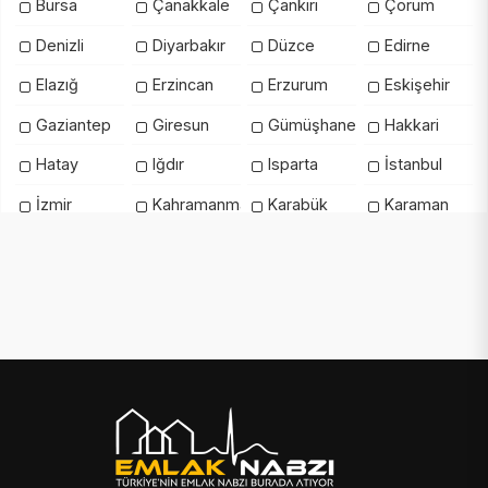
Bursa
Çanakkale
Çankırı
Çorum
Denizli
Diyarbakır
Düzce
Edirne
Elazığ
Erzincan
Erzurum
Eskişehir
Gaziantep
Giresun
Gümüşhane
Hakkari
Hatay
Iğdır
Isparta
İstanbul
İzmir
Kahramanmaraş
Karabük
Karaman
Kars
Kastamonu
Kayseri
Kilis
Kırıkkale
Kırklareli
Kırşehir
Kocaeli
Konya
Kütahya
Malatya
Manisa
Mardin
Mersin
Muğla
Muş
Nevşehir
Niğde
Ordu
Osmaniye
Rize
Sakarya
Samsun
Şanlıurfa
Siirt
Sinop
Şırnak
Sivas