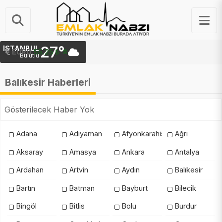
27°
İSTANBUL
EURO
55.25 ₺
Bulutlu
Balıkesir Haberleri
Gösterilecek Haber Yok
Adana
Adıyaman
Afyonkarahisar
Ağrı
Aksaray
Amasya
Ankara
Antalya
Ardahan
Artvin
Aydın
Balıkesir
Bartın
Batman
Bayburt
Bilecik
Bingöl
Bitlis
Bolu
Burdur