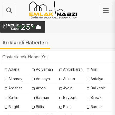
25°
İSTANBUL
EURO
55.25 ₺
Kapalı
Kırklareli Haberleri
Gösterilecek Haber Yok
Adana
Adıyaman
Afyonkarahisar
Ağrı
Aksaray
Amasya
Ankara
Antalya
Ardahan
Artvin
Aydın
Balıkesir
Bartın
Batman
Bayburt
Bilecik
Bingöl
Bitlis
Bolu
Burdur