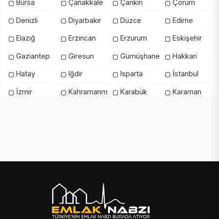
Bursa
Çanakkale
Çankırı
Çorum
Denizli
Diyarbakır
Düzce
Edirne
Elazığ
Erzincan
Erzurum
Eskişehir
Gaziantep
Giresun
Gümüşhane
Hakkari
Hatay
Iğdır
Isparta
İstanbul
İzmir
Kahramanmaraş
Karabük
Karaman
Kars
Kastamonu
Kayseri
Kilis
Kırıkkale
Kırklareli
Kırşehir
Kocaeli
Konya
Kütahya
Malatya
Manisa
Mardin
Mersin
Muğla
Muş
Nevşehir
Niğde
Ordu
Osmaniye
Rize
Sakarya
Samsun
Şanlıurfa
Siirt
Sinop
Şırnak
Sivas