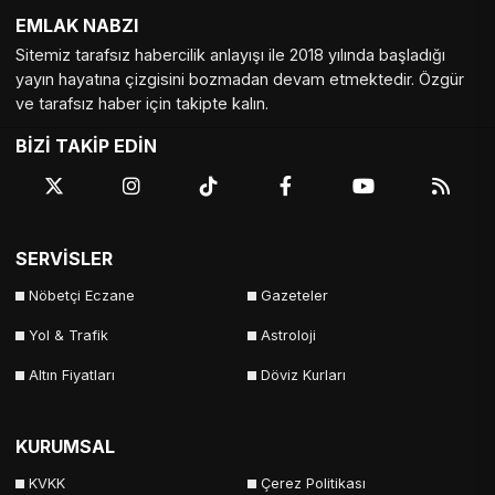
EMLAK NABZI
Tekirdağ
Tokat
Trabzon
Tunceli
Sitemiz tarafsız habercilik anlayışı ile 2018 yılında başladığı
Uşak
Van
Yalova
Yozgat
yayın hayatına çizgisini bozmadan devam etmektedir. Özgür
ve tarafsız haber için takipte kalın.
Zonguldak
BİZİ TAKİP EDİN
SERVİSLER
Nöbetçi Eczane
Gazeteler
Yol & Trafik
Astroloji
Altın Fiyatları
Döviz Kurları
KURUMSAL
KVKK
Çerez Politikası