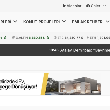
Videolar
Galeriler
RLERİ
KONUT PROJELERİ
EMLAK REHBERİ
 ₺
G.ALTIN
6,660.55 ₺
BTC
64,340.77 $
ETH
1,901.09
Atalay Demirbaş: “Gayrimenkuld
18:45