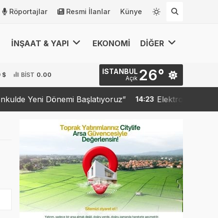
Röportajlar
Resmi İlanlar
Künye
İNŞAAT & YAPI
EKONOMİ
DİĞER
26°
İSTANBUL
 $
BİST
0.00
Açık
e Yeni Dönemi Başlatıyoruz”
Elektronik İlan Doğru
14:23