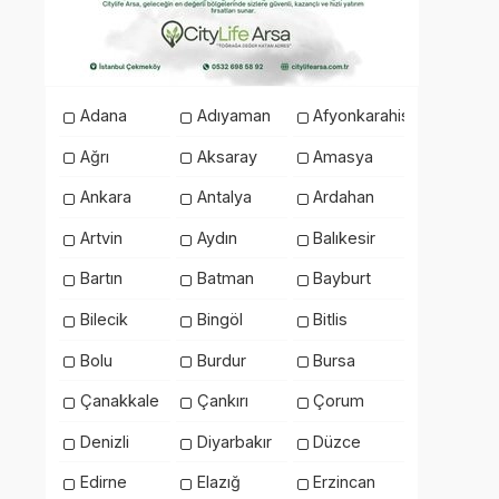
Adana
Adıyaman
Afyonkarahisar
Ağrı
Aksaray
Amasya
Ankara
Antalya
Ardahan
Artvin
Aydın
Balıkesir
Bartın
Batman
Bayburt
Bilecik
Bingöl
Bitlis
Bolu
Burdur
Bursa
Çanakkale
Çankırı
Çorum
Denizli
Diyarbakır
Düzce
Edirne
Elazığ
Erzincan