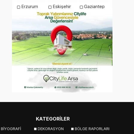
Erzurum
Eskişehir
Gaziantep
Giresun
Gümüşhane
Hakkari
Hatay
Iğdır
Isparta
İstanbul
İzmir
Kahramanmaraş
Karabük
Karaman
Kars
Kastamonu
Kayseri
Kilis
Kırıkkale
Kırklareli
Kırşehir
Kocaeli
Konya
Kütahya
Malatya
Manisa
Mardin
Mersin
Muğla
Muş
Nevşehir
Niğde
Ordu
KATEGORİLER
Osmaniye
Rize
Sakarya
BİYOGRAFİ
DEKORASYON
BÖLGE RAPORLARI