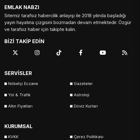
EMLAK NABZI
Tekirdağ
Tokat
Trabzon
Tunceli
Sitemiz tarafsız habercilik anlayışı ile 2018 yılında başladığı
Uşak
Van
Yalova
Yozgat
yayın hayatına çizgisini bozmadan devam etmektedir. Özgür
ve tarafsız haber için takipte kalın.
Zonguldak
BİZİ TAKİP EDİN
SERVİSLER
Nöbetçi Eczane
Gazeteler
Yol & Trafik
Astroloji
Altın Fiyatları
Döviz Kurları
KURUMSAL
KVKK
Çerez Politikası