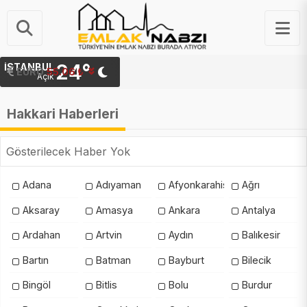
24°
İSTANBUL
EURO
55.06 ₺
Açık
Hakkari Haberleri
Gösterilecek Haber Yok
Adana
Adıyaman
Afyonkarahisar
Ağrı
Aksaray
Amasya
Ankara
Antalya
Ardahan
Artvin
Aydın
Balıkesir
Bartın
Batman
Bayburt
Bilecik
Bingöl
Bitlis
Bolu
Burdur