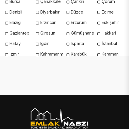
Bursa
Çanakkale
Çankırı
Çorum
Denizli
Diyarbakır
Düzce
Edirne
Elazığ
Erzincan
Erzurum
Eskişehir
Gaziantep
Giresun
Gümüşhane
Hakkari
Hatay
Iğdır
Isparta
İstanbul
İzmir
Kahramanmaraş
Karabük
Karaman
Kars
Kastamonu
Kayseri
Kilis
Kırıkkale
Kırklareli
Kırşehir
Kocaeli
Konya
Kütahya
Malatya
Manisa
Mardin
Mersin
Muğla
Muş
Nevşehir
Niğde
Ordu
Osmaniye
Rize
Sakarya
Samsun
Şanlıurfa
Siirt
Sinop
Şırnak
Sivas