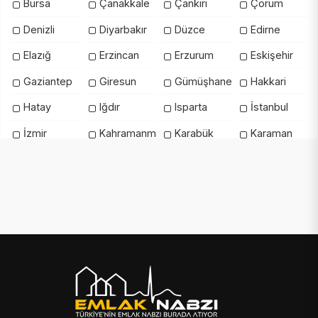
Bursa
Çanakkale
Çankırı
Çorum
Denizli
Diyarbakır
Düzce
Edirne
Elazığ
Erzincan
Erzurum
Eskişehir
Gaziantep
Giresun
Gümüşhane
Hakkari
Hatay
Iğdır
Isparta
İstanbul
İzmir
Kahramanmaraş
Karabük
Karaman
Kars
Kastamonu
Kayseri
Kilis
Kırıkkale
Kırklareli
Kırşehir
Kocaeli
Konya
Kütahya
Malatya
Manisa
Mardin
Mersin
Muğla
Muş
Nevşehir
Niğde
Ordu
Osmaniye
Rize
Sakarya
Samsun
Şanlıurfa
Siirt
Sinop
Şırnak
Sivas