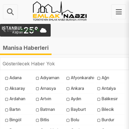
25°
İSTANBUL
EURO
55.25 ₺
Kapalı
Manisa Haberleri
Gösterilecek Haber Yok
Adana
Adıyaman
Afyonkarahisar
Ağrı
Aksaray
Amasya
Ankara
Antalya
Ardahan
Artvin
Aydın
Balıkesir
Bartın
Batman
Bayburt
Bilecik
Bingöl
Bitlis
Bolu
Burdur