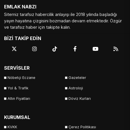
EMLAK NABZI
Tekirdağ
Tokat
Trabzon
Tunceli
Sitemiz tarafsız habercilik anlayışı ile 2018 yılında başladığı
Uşak
Van
Yalova
Yozgat
yayın hayatına çizgisini bozmadan devam etmektedir. Özgür
ve tarafsız haber için takipte kalın.
Zonguldak
BİZİ TAKİP EDİN
SERVİSLER
Nöbetçi Eczane
Gazeteler
Yol & Trafik
Astroloji
Altın Fiyatları
Döviz Kurları
KURUMSAL
KVKK
Çerez Politikası