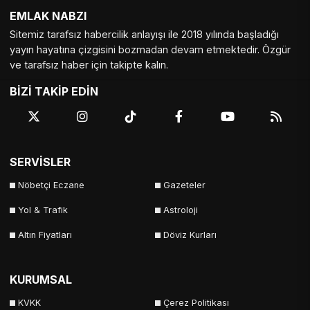
EMLAK NABZI
Tekirdağ
Tokat
Trabzon
Tunceli
Sitemiz tarafsız habercilik anlayışı ile 2018 yılında başladığı
Uşak
Van
Yalova
Yozgat
yayın hayatına çizgisini bozmadan devam etmektedir. Özgür
ve tarafsız haber için takipte kalın.
Zonguldak
BİZİ TAKİP EDİN
SERVİSLER
Nöbetçi Eczane
Gazeteler
Yol & Trafik
Astroloji
Altın Fiyatları
Döviz Kurları
KURUMSAL
KVKK
Çerez Politikası