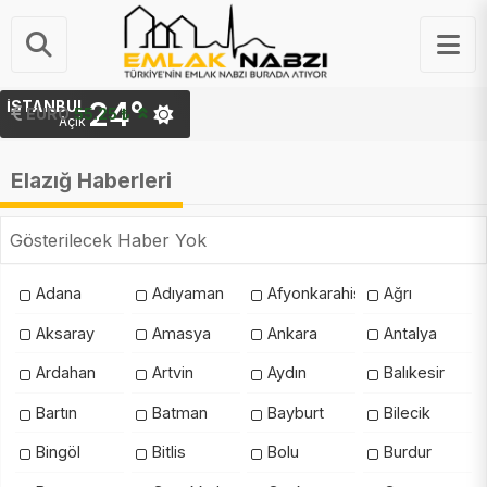
24°
İSTANBUL
EURO
55.25 ₺
Açık
Elazığ Haberleri
Gösterilecek Haber Yok
Adana
Adıyaman
Afyonkarahisar
Ağrı
Aksaray
Amasya
Ankara
Antalya
Ardahan
Artvin
Aydın
Balıkesir
Bartın
Batman
Bayburt
Bilecik
Bingöl
Bitlis
Bolu
Burdur