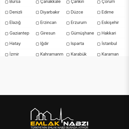
Bursa
Çanakkale
Çankırı
Çorum
Denizli
Diyarbakır
Düzce
Edirne
Elazığ
Erzincan
Erzurum
Eskişehir
Gaziantep
Giresun
Gümüşhane
Hakkari
Hatay
Iğdır
Isparta
İstanbul
İzmir
Kahramanmaraş
Karabük
Karaman
Kars
Kastamonu
Kayseri
Kilis
Kırıkkale
Kırklareli
Kırşehir
Kocaeli
Konya
Kütahya
Malatya
Manisa
Mardin
Mersin
Muğla
Muş
Nevşehir
Niğde
Ordu
Osmaniye
Rize
Sakarya
Samsun
Şanlıurfa
Siirt
Sinop
Şırnak
Sivas